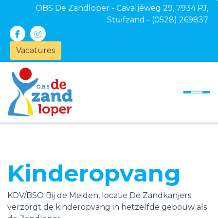
OBS De Zandloper - Cavaljéweg 29, 7934 PJ,
Stuifzand - (0528) 269837
Vacatures
Onze school
Ons onderwijs
Ouders
Kinderopvang
Actueel
Kinderopvang
Contact
KDV/BSO Bij de Meiden, locatie De Zandkanjers
verzorgt de kinderopvang in hetzelfde gebouw als