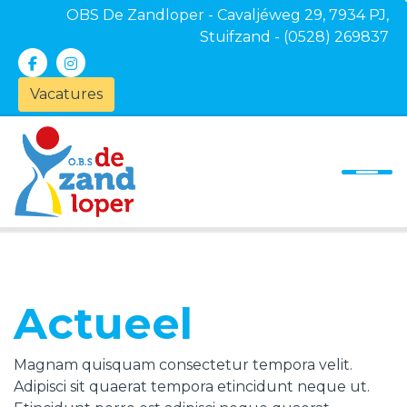
OBS De Zandloper - Cavaljéweg 29, 7934 PJ,
Stuifzand - (0528) 269837
Vacatures
Onze school
Ons onderwijs
Ouders
Kinderopvang
Actueel
Actueel
Contact
Magnam quisquam consectetur tempora velit.
Adipisci sit quaerat tempora etincidunt neque ut.