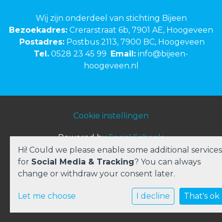
Wij zijn onderdeel van stichting Bijeen
Bezoekadres:
Crerarstraat 6b, 7901 AE, Hoogeveen
Postadres:
Postbus 2113, 7900 BC, Hoogeveen
Tel.
0528 23 45 99
Email:
info@bijeen-
hoogeveen.nl
Cookie instellingen
Powered by
Social Schools
Hi! Could we please enable some additional services
for
Social Media & Tracking
? You can always
change or withdraw your consent later.
Let me choose
I decline
That's ok