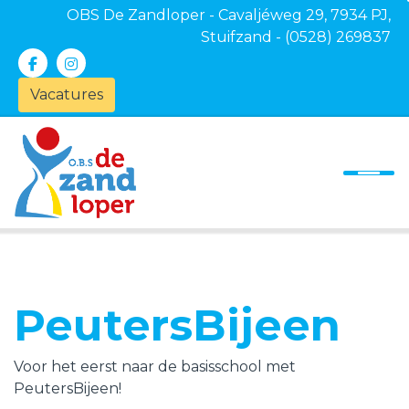
OBS De Zandloper - Cavaljéweg 29, 7934 PJ,
Stuifzand - (0528) 269837
Vacatures
Onze school
Ons onderwijs
Ouders
Kinderopvang
Actueel
PeutersBijeen
Contact
Voor het eerst naar de basisschool met
PeutersBijeen!